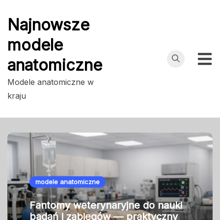
Przejdź
do
Najnowsze
treści
modele
anatomiczne
Modele anatomiczne w
kraju
modele anatomiczne
Fantomy weterynaryjne do nauki
badań i zabiegów — praktyczny