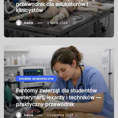
przewodnik dla edukatorów i
klinicystów
kasia
2 lipca 2026
modele anatomiczne
Fantomy zwierząt dla studentów
weterynarii, lekarzy i techników —
praktyczny przewodnik
kasia
1 czerwca 2026