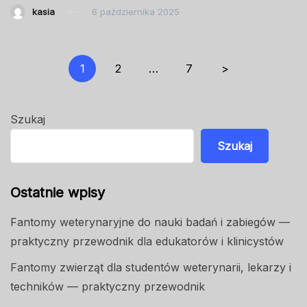
kasia
6 października 2025
Stronicowanie
1
2
…
7
>
wpisów
Szukaj
Szukaj
Ostatnie wpisy
Fantomy weterynaryjne do nauki badań i zabiegów —
praktyczny przewodnik dla edukatorów i klinicystów
Fantomy zwierząt dla studentów weterynarii, lekarzy i
techników — praktyczny przewodnik