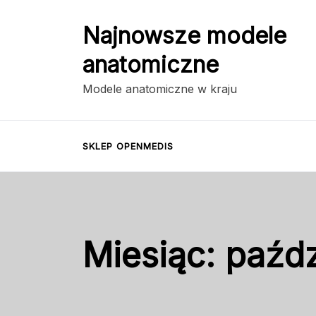
Przejdź
do
Najnowsze modele
treści
anatomiczne
Modele anatomiczne w kraju
SKLEP OPENMEDIS
Miesiąc:
paźdz