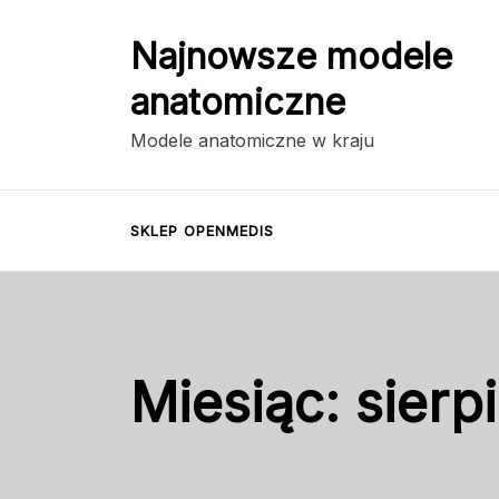
Przejdź
do
Najnowsze modele
treści
anatomiczne
Modele anatomiczne w kraju
SKLEP OPENMEDIS
Miesiąc:
sierp