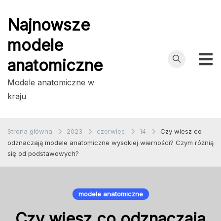
Przejdź
do
Najnowsze
treści
modele
anatomiczne
Modele anatomiczne w
kraju
Strona główna
2023
czerwiec
14
Czy wiesz co
odznaczają modele anatomiczne wysokiej wierności? Czym różnią
się od podstawowych?
modele anatomiczne
Czy wiesz co odznaczają