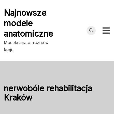
Przejdź
do
Najnowsze
treści
modele
anatomiczne
Modele anatomiczne w
kraju
nerwobóle rehabilitacja
Kraków